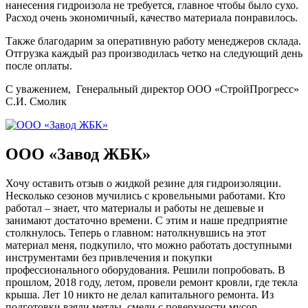
нанесения гидроизола не требуется, главное чтобы было сухо.
Расход очень экономичный, качество материала понравилось.
Также благодарим за оперативную работу менеджеров склада.
Отгрузка каждый раз производилась четко на следующий день
после оплаты.
С уважением, Генеральный директор ООО «СтройПрогресс»
С.И. Смолик
ООО «Завод ЖБК»
Хочу оставить отзыв о жидкой резине для гидроизоляции.
Несколько сезонов мучились с кровельными работами. Кто
работал – знает, что материалы и работы не дешевые и
занимают достаточно времени. С этим и наше предприятие
столкнулось. Теперь о главном: натолкнувшись на этот
материал меня, подкупило, что можно работать доступными
инструментами без привлечения и покупки
профессионального оборудования. Решили попробовать. В
прошлом, 2018 году, летом, провели ремонт кровли, где текла
крыша. Лет 10 никто не делал капитального ремонта. Из
подготовки взяли метлы, смели с поверхности мусор.