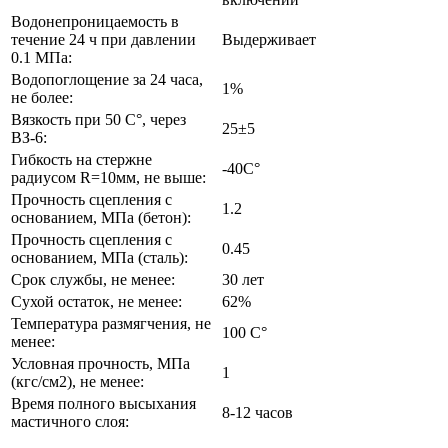
Водонепроницаемость в
течение 24 ч при давлении
Выдерживает
0.1 МПа:
Водопоглощение за 24 часа,
1%
не более:
Вязкость при 50 С°, через
25±5
ВЗ-6:
Гибкость на стержне
-40C°
радиусом R=10мм, не выше:
Прочность сцепления с
1.2
основанием, МПа (бетон):
Прочность сцепления с
0.45
основанием, МПа (сталь):
Срок службы, не менее:
30 лет
Сухой остаток, не менее:
62%
Температура размягчения, не
100 C°
менее:
Условная прочность, МПа
1
(кгс/см2), не менее:
Время полного высыхания
8-12 часов
мастичного слоя: