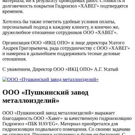
материала, ни к результату проводимых работ. Стойкость и
долговечность покрытия Гидроизол «ХАВЕГ» подтвердятся
временем.
Хотелось бы также отметить удобные условия оплаты,
персональный подход к каждому клиенту, и конечно же,
дружелюбное отношение сотрудников ООО «ХАВЕГ».
Организация ООО «ИКЦ ОПО» в лице директора Усатого
Андрея Григорьевича, рада сотрудничеству с ООО «ХАВЕГ»
и намерена в дальнейшем поддерживать тесные деловые
отношения.
С уважением, Директор ООО «ИКЦ ОПО» А.Г. Усатый
ООО «Пушкинский завод
металлоизделий»
ООО «Пушкинский завод металлоизделий» выражает
благодарность ООО «Хавег» за качественную гидроизоляцию
Гидроизол «ПБК HAVEG». Материал приобретался для
гидроизоляции подвального помещения. Со своими задачами
он справился. Протечки устранены и более не беспокоят. С